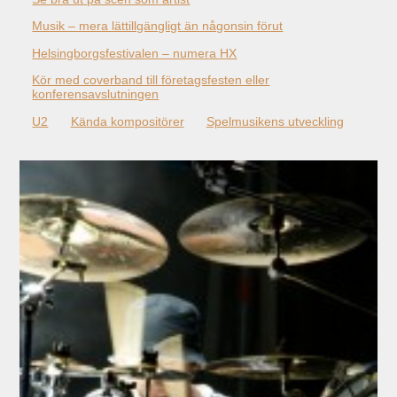
Musik – mera lättillgängligt än någonsin förut
Helsingborgsfestivalen – numera HX
Kör med coverband till företagsfesten eller
konferensavslutningen
U2
Kända kompositörer
Spelmusikens utveckling