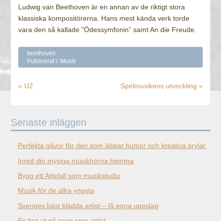
Ludwig van Beethoven är en annan av de riktigt stora
klassiska kompositörerna. Hans mest kända verk torde
vara den så kallade ”Ödessymfonin” samt An die Freude.
beethoven
Publicerat i:
Musik
« U2
Spelmusikens utveckling »
Senaste inläggen
Perfekta gåvor för den som älskar humor och kreativa prylar
Inred din mysiga musikhörna hemma
Bygg ett Attefall som musikstudio
Musik för de allra yngsta
Sveriges bäst klädda artist – få egna uppslag
Se bra ut på scen som artist